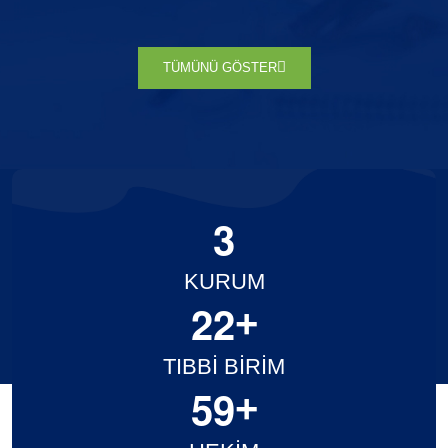
TÜMÜNÜ GÖSTER
3
KURUM
2
2
+
TIBBİ BİRİM
5
9
+