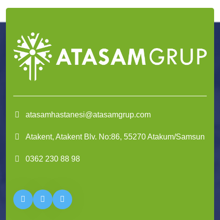
atasamhastanesi@atasamgrup.com
Atakent, Atakent Blv. No:86, 55270 Atakum/Samsun
0362 230 88 98