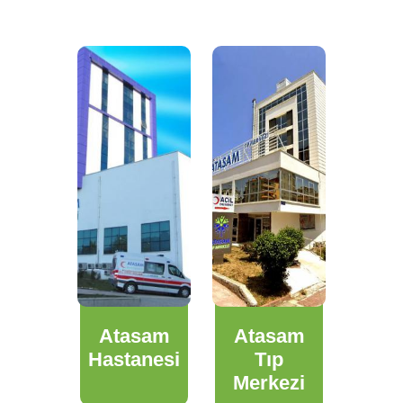
Atasam
Atasam
Hastanesi
Tıp
Merkezi