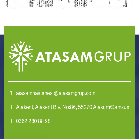
atasamhastanesi@atasamgrup.com
Atakent, Atakent Blv. No:86, 55270 Atakum/Samsun
0362 230 88 98