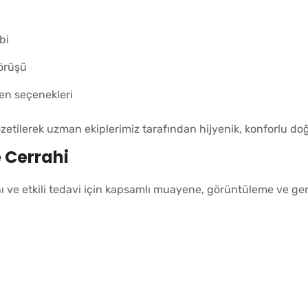
bi
görüşü
en seçenekleri
tilerek uzman ekiplerimiz tarafından hijyenik, konforlu doğ
e Cerrahi
ı ve etkili tedavi için kapsamlı muayene, görüntüleme ve ge