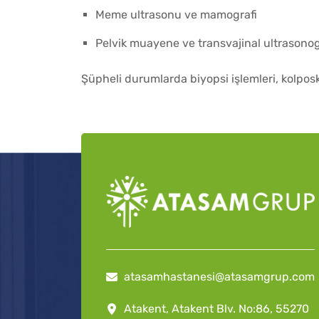
Meme ultrasonu ve mamografi
Pelvik muayene ve transvajinal ultrasonog
Şüpheli durumlarda biyopsi işlemleri, kolposk
atasamhastanesi@atasamgrup.com
Atakent, Atakent Blv. No:86, 55270